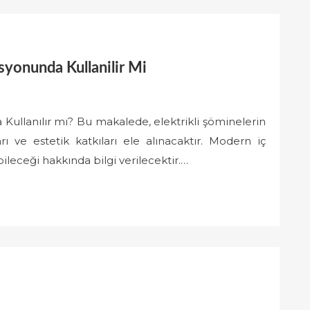
yonunda Kullanilir Mi
ullanılır mı? Bu makalede, elektrikli şöminelerin
ı ve estetik katkıları ele alınacaktır. Modern iç
bileceği hakkında bilgi verilecektir.…