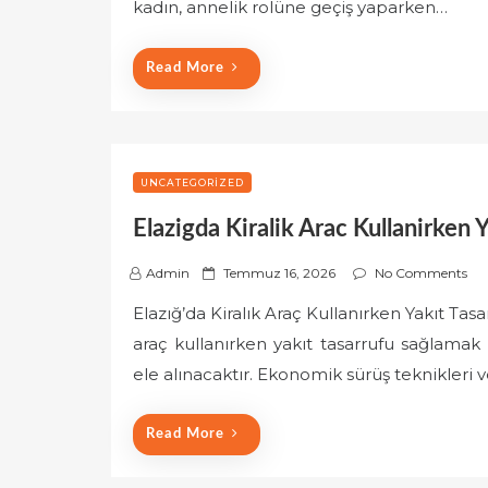
e
kadın, annelik rolüne geçiş yaparken…
d
o
Read More
n
UNCATEGORIZED
Elazigda Kiralik Arac Kullanirken 
P
Admin
Temmuz 16, 2026
No Comments
o
Elazığ’da Kiralık Araç Kullanırken Yakıt Tas
s
araç kullanırken yakıt tasarrufu sağlamak
t
e
ele alınacaktır. Ekonomik sürüş teknikleri 
d
o
Read More
n