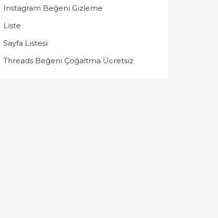
Instagram Beğeni Gizleme
Liste
Sayfa Listesi
Threads Beğeni Çoğaltma Ücretsiz