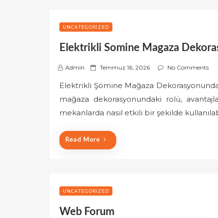
UNCATEGORIZED
Elektrikli Somine Magaza Dekoras
P
Admin
Temmuz 16, 2026
No Comments
o
Elektrikli Şömine Mağaza Dekorasyonunda K
s
mağaza dekorasyonundaki rolü, avantajlar
t
e
mekanlarda nasıl etkili bir şekilde kullanıla
d
o
Read More
n
UNCATEGORIZED
Web Forum