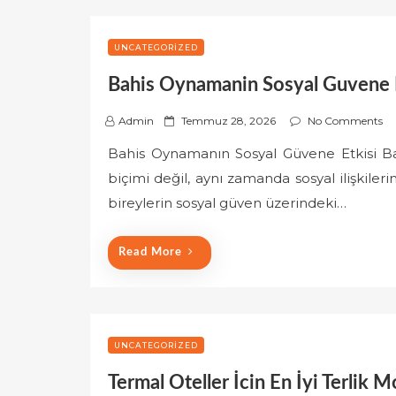
UNCATEGORIZED
Bahis Oynamanin Sosyal Guvene 
P
Admin
Temmuz 28, 2026
No Comments
o
Bahis Oynamanın Sosyal Güvene Etkisi Ba
s
biçimi değil, aynı zamanda sosyal ilişkileri
t
e
bireylerin sosyal güven üzerindeki…
d
o
Read More
n
UNCATEGORIZED
Termal Oteller İcin En İyi Terlik M