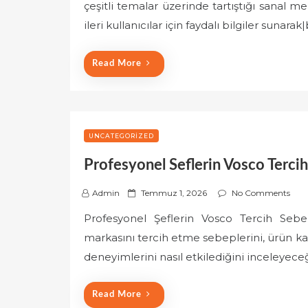
çeşitli temalar üzerinde tartıştığı sanal 
t
e
ileri kullanıcılar için faydalı bilgiler sunar
d
o
Read More
n
UNCATEGORIZED
Profesyonel Seflerin Vosco Tercih
P
Admin
Temmuz 1, 2026
No Comments
o
Profesyonel Şeflerin Vosco Tercih Sebe
s
markasını tercih etme sebeplerini, ürün kali
t
e
deneyimlerini nasıl etkilediğini inceleyec
d
o
Read More
n