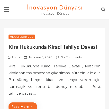
Skip
İnovasyon Dünyası
to
İnovasyon Dünyası
content
UNCATEGORIZED
Kira Hukukunda Kiraci Tahliye Davasi
P
Admin
Temmuz 1, 2026
No Comments
o
Kira Hukukunda Kiracı Tahliye Davası , kiracının
s
kiralanan taşınmazdan çıkarılması sürecini ele alır.
t
Bu süreç, birçok kiracı ve kiraya veren için
e
karmaşık ve zorlu bir deneyim olabilir. Peki,
d
o
tahliye davası…
n
Read More