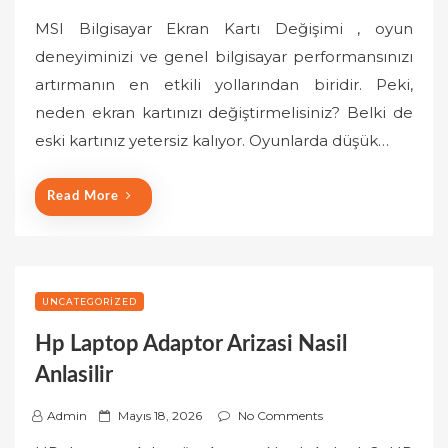
o
MSI Bilgisayar Ekran Kartı Değişimi , oyun
s
deneyiminizi ve genel bilgisayar performansınızı
t
artırmanın en etkili yollarından biridir. Peki,
e
neden ekran kartınızı değiştirmelisiniz? Belki de
d
o
eski kartınız yetersiz kalıyor. Oyunlarda düşük…
n
Read More
UNCATEGORIZED
Hp Laptop Adaptor Arizasi Nasil
Anlasilir
P
Admin
Mayıs 18, 2026
No Comments
o