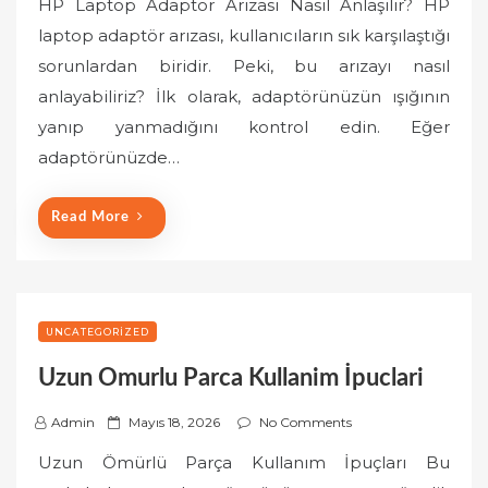
HP Laptop Adaptör Arızası Nasıl Anlaşılır? HP
s
laptop adaptör arızası, kullanıcıların sık karşılaştığı
t
sorunlardan biridir. Peki, bu arızayı nasıl
e
anlayabiliriz? İlk olarak, adaptörünüzün ışığının
d
o
yanıp yanmadığını kontrol edin. Eğer
n
adaptörünüzde…
Read More
UNCATEGORIZED
Uzun Omurlu Parca Kullanim İpuclari
P
Admin
Mayıs 18, 2026
No Comments
o
Uzun Ömürlü Parça Kullanım İpuçları Bu
s