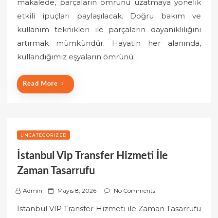
makalede, parçaların ömrünü uzatmaya yönelik
t
etkili ipuçları paylaşılacak. Doğru bakım ve
e
kullanım teknikleri ile parçaların dayanıklılığını
d
o
artırmak mümkündür. Hayatın her alanında,
n
kullandığımız eşyaların ömrünü…
Read More
UNCATEGORIZED
İstanbul Vip Transfer Hizmeti İle
Zaman Tasarrufu
P
Admin
Mayıs 8, 2026
No Comments
o
İstanbul VIP Transfer Hizmeti ile Zaman Tasarrufu
s