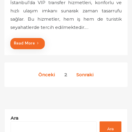
İstanbul’da VIP transfer hizmetleri, konforlu ve
t
hızlı ulaşım imkanı sunarak zaman tasarrufu
e
sağlar. Bu hizmetler, hem iş hem de turistik
d
o
seyahatlerde tercih edilmektedir.…
n
Read More
Yazı
Önceki
2
Sonraki
sayfalaması
Ara
Ara