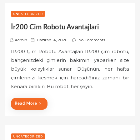
UNCATEGORIZED
İr200 Cim Robotu Avantajlari
P
Admin
Haziran 14, 2026
No Comments
o
IR200 Çim Robotu Avantajları IR200 çim robotu,
s
bahçenizdeki çimlerin bakımını yaparken size
t
büyük kolaylıklar sunar. Düşünün, her hafta
e
çimlerinizi kesmek için harcadığınız zamanı bir
d
o
kenara bırakın. Bu robot, her şeyin…
n
Read More
UNCATEGORIZED