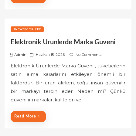
UNCATEGORIZED
Elektronik Urunlerde Marka Guveni
P
Admin
Haziran 15, 2026
No Comments
o
Elektronik Ürünlerde Marka Güveni , tüketicilerin
s
satın alma kararlarını etkileyen önemli bir
t
faktördür. Bir ürün alırken, çoğu insan güvenilir
e
bir markayı tercih eder. Neden mi? Çünkü
d
o
güvenilir markalar, kaliteleri ve…
n
Read More