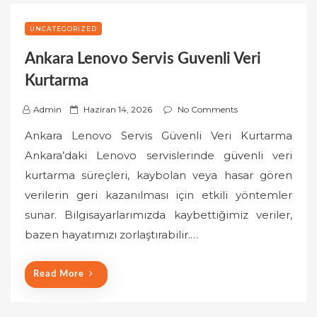
UNCATEGORIZED
Ankara Lenovo Servis Guvenli Veri
Kurtarma
P
Admin
Haziran 14, 2026
No Comments
o
Ankara Lenovo Servis Güvenli Veri Kurtarma
s
Ankara’daki Lenovo servislerinde güvenli veri
t
kurtarma süreçleri, kaybolan veya hasar gören
e
verilerin geri kazanılması için etkili yöntemler
d
o
sunar. Bilgisayarlarımızda kaybettiğimiz veriler,
n
bazen hayatımızı zorlaştırabilir.…
Read More