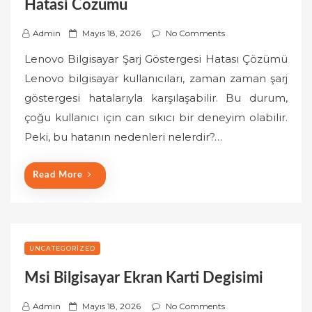
Hatasi Cozumu
P
Admin
Mayıs 18, 2026
No Comments
o
Lenovo Bilgisayar Şarj Göstergesi Hatası Çözümü
s
Lenovo bilgisayar kullanıcıları, zaman zaman şarj
t
göstergesi hatalarıyla karşılaşabilir. Bu durum,
e
çoğu kullanıcı için can sıkıcı bir deneyim olabilir.
d
o
Peki, bu hatanın nedenleri nelerdir?…
n
Read More
UNCATEGORIZED
Msi Bilgisayar Ekran Karti Degisimi
P
Admin
Mayıs 18, 2026
No Comments