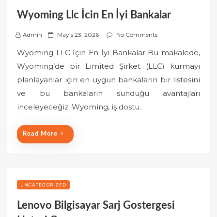
Wyoming Llc İcin En İyi Bankalar
P
Admin
Mayıs 23, 2026
No Comments
o
Wyoming LLC İçin En İyi Bankalar Bu makalede,
s
Wyoming’de bir Limited Şirket (LLC) kurmayı
t
planlayanlar için en uygun bankaların bir listesini
e
ve bu bankaların sunduğu avantajları
d
o
inceleyeceğiz. Wyoming, iş dostu…
n
Read More
UNCATEGORIZED
Lenovo Bilgisayar Sarj Gostergesi