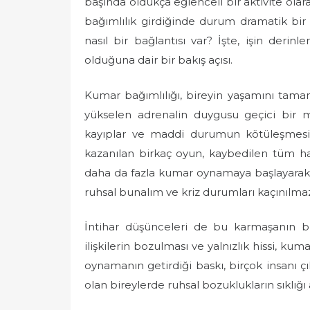
başında oldukça eğlenceli bir aktivite olar
e
bağımlılık girdiğinde durum dramatik bir ha
d
nasıl bir bağlantısı var? İşte, işin de
o
olduğuna dair bir bakış açısı.
n
Kumar bağımlılığı, bireyin yaşamını tama
yükselen adrenalin duygusu geçici bir m
kayıplar ve maddi durumun kötüleşmesi, r
kazanılan birkaç oyun, kaybedilen tüm hay
daha da fazla kumar oynamaya başlayarak ç
ruhsal bunalım ve kriz durumları kaçınılmaz
İntihar düşünceleri de bu karmaşanın bir
ilişkilerin bozulması ve yalnızlık hissi, ku
oynamanın getirdiği baskı, birçok insanı ç
olan bireylerde ruhsal bozuklukların sıklığı 