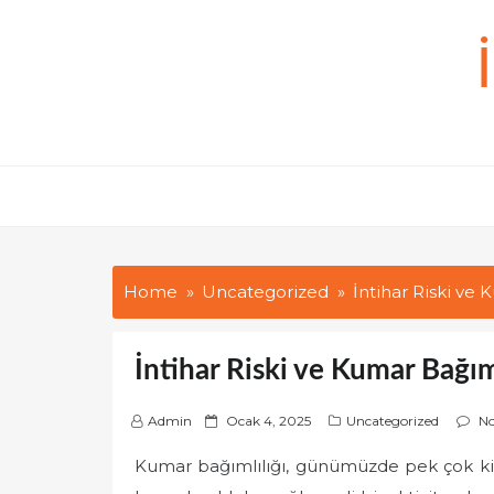
Skip
to
content
Home
Uncategorized
İntihar Riski ve 
İntihar Riski ve Kumar Bağıml
P
Admin
Ocak 4, 2025
Uncategorized
N
o
Kumar bağımlılığı, günümüzde pek çok ki
s
t