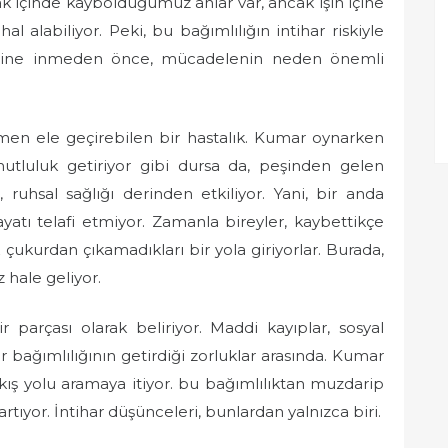
ak içinde kaybolduğumuz anlar var, ancak işin içine
l alabiliyor. Peki, bu bağımlılığın intihar riskiyle
rinlerine inmeden önce, mücadelenin neden önemli
men ele geçirebilen bir hastalık. Kumar oynarken
utluluk getiriyor gibi dursa da, peşinden gelen
uhsal sağlığı derinden etkiliyor. Yani, bir anda
atı telafi etmiyor. Zamanla bireyler, kaybettikçe
ukurdan çıkamadıkları bir yola giriyorlar. Burada,
 hale geliyor.
 parçası olarak beliriyor. Maddi kayıplar, sosyal
mar bağımlılığının getirdiği zorluklar arasında. Kumar
ıkış yolu aramaya itiyor. bu bağımlılıktan muzdarip
artıyor. İntihar düşünceleri, bunlardan yalnızca biri.