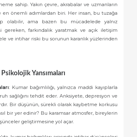
neme sahip. Yakın çevre, akrabalar ve uzmanların
e en önemli adımlardan biri. Her insan, bu tuzağa
ip olabilir, ama bazen bu mücadelede yalnız
i gereken, farkındalık yaratmak ve açık iletişim
le ve intihar riski bu sorunun karanlık yüzlerinden
 Psikolojik Yansımaları
ları
: Kumar bağımlılığı, yalnızca maddi kayıplarla
rin ruh sağlığını tehdit eder. Anksiyete, depresyon ve
ardır. Bir düşünün, sürekli olarak kaybetme korkusu
sıl bir yer edinir? Bu karamsar atmosfer, bireylerin
ünceler geliştirmesine yol açar.
e'de, kumar bağımlıları arasında intihar düşünceleri