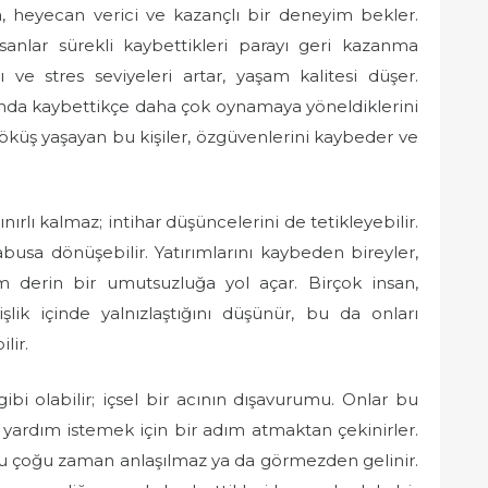
, heyecan verici ve kazançlı bir deneyim bekler.
nsanlar sürekli kaybettikleri parayı geri kazanma
 ve stres seviyeleri artar, yaşam kalitesi düşer.
lında kaybettikçe daha çok oynamaya yöneldiklerini
öküş yaşayan bu kişiler, özgüvenlerini kaybeder ve
nırlı kalmaz; intihar düşüncelerini de tetikleyebilir.
busa dönüşebilir. Yatırımlarını kaybeden bireyler,
m derin bir umutsuzluğa yol açar. Birçok insan,
şlik içinde yalnızlaştığını düşünür, bu da onları
lir.
gibi olabilir; içsel bir acının dışavurumu. Onlar bu
 yardım istemek için bir adım atmaktan çekinirler.
mu çoğu zaman anlaşılmaz ya da görmezden gelinir.