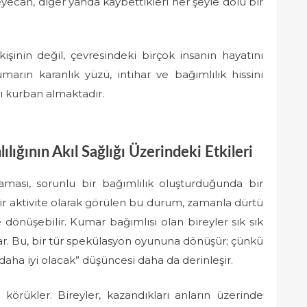
ecan, diğer yanda kaybettikleri her şeyle dolu bir
şinin değil, çevresindeki birçok insanın hayatını
marın karanlık yüzü, intihar ve bağımlılık hissini
ı kurban almaktadır.
ığının Akıl Sağlığı Üzerindeki Etkileri
ası, sorunlu bir bağımlılık oluşturduğunda bir
bir aktivite olarak görülen bu durum, zamanla dürtü
dönüşebilir. Kumar bağımlısı olan bireyler sık sık
ar. Bu, bir tür spekülasyon oyununa dönüşür; çünkü
aha iyi olacak” düşüncesi daha da derinleşir.
i körükler. Bireyler, kazandıkları anların üzerinde