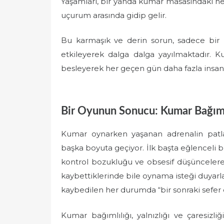
Yaşamları, bir yanda kumar masasındaki hey
uçurum arasında gidip gelir.
Bu karmaşık ve derin sorun, sadece bir ki
etkileyerek dalga dalga yayılmaktadır. Ku
besleyerek her geçen gün daha fazla insan
Bir Oyunun Sonucu: Kumar Bağımlıl
Kumar oynarken yaşanan adrenalin patlam
başka boyuta geçiyor. İlk başta eğlenceli 
kontrol bozukluğu ve obsesif düşüncelere 
kaybettiklerinde bile oynama isteği duyarl
kaybedilen her durumda “bir sonraki sefer d
Kumar bağımlılığı, yalnızlığı ve çaresizliğ