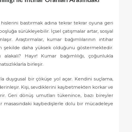
lığı ile İntihar Oranları Arasındaki
 hislerini bastırmak adına tekrar tekrar oyuna geri
şluğa sürükleyebilir. İçsel çatışmalar artar, sosyal
unlaşır. Araştırmalar, kumar bağımlılarının intihar
gin şekilde daha yüksek olduğunu göstermektedir.
alakalı? Hayır! Kumar bağımlılığı, çoğunlukla
sızlıklarla birleşir.
a duygusal bir çöküşe yol açar. Kendini suçlama,
 derinleşir. Kişi, sevdiklerini kaybetmekten korkar ve
rir. Geri dönüş umutları tükenince, bazı bireyler
ar masasındaki kaybedişlerle dolu bir mücadeleye