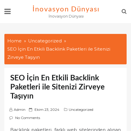
Skip
İnovasyon Dünyası
to
İnovasyon Dünyası
content
Home
Uncategorized
SEO İçin En Etkili Backlink Paketleri ile Sitenizi
Zirveye Taşıyın
SEO İçin En Etkili Backlink
Paketleri ile Sitenizi Zirveye
Taşıyın
P
Admin
Ekim 23, 2024
Uncategorized
o
No Comments
s
Backlink paketleri, farklı web sitelerinden alınan
t