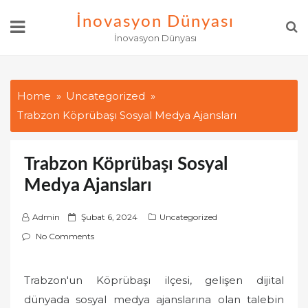
Skip
İnovasyon Dünyası
to
İnovasyon Dünyası
content
Home
Uncategorized
Trabzon Köprübaşı Sosyal Medya Ajansları
Trabzon Köprübaşı Sosyal
Medya Ajansları
P
Admin
Şubat 6, 2024
Uncategorized
o
No Comments
s
t
Trabzon'un Köprübaşı ilçesi, gelişen dijital
e
dünyada sosyal medya ajanslarına olan talebin
d