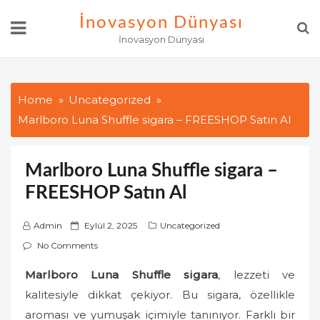
Skip
İnovasyon Dünyası
to
İnovasyon Dünyası
content
Home
Uncategorized
Marlboro Luna Shuffle sigara – FREESHOP Satın Al
Marlboro Luna Shuffle sigara –
FREESHOP Satın Al
P
Admin
Eylül 2, 2025
Uncategorized
o
No Comments
s
Marlboro Luna Shuffle sigara
, lezzeti ve
t
kalitesiyle dikkat çekiyor. Bu sigara, özellikle
e
d
aroması ve yumuşak içimiyle tanınıyor. Farklı bir