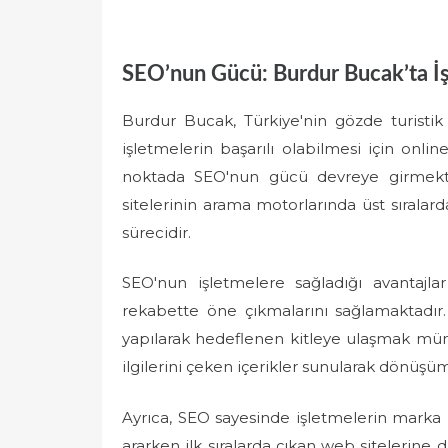
SEO’nun Gücü: Burdur Bucak’ta İş
Burdur Bucak, Türkiye'nin gözde turistik 
işletmelerin başarılı olabilmesi için onl
noktada SEO'nun gücü devreye girmekt
sitelerinin arama motorlarında üst sıralar
sürecidir.
SEO'nun işletmelere sağladığı avantaj
rekabette öne çıkmalarını sağlamaktadır
yapılarak hedeflenen kitleye ulaşmak müm
ilgilerini çeken içerikler sunularak dönüşüm 
Ayrıca, SEO sayesinde işletmelerin marka bil
ararken ilk sıralarda çıkan web sitelerin