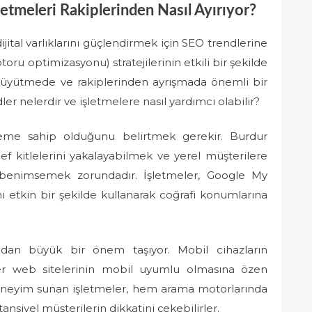
letmeleri Rakiplerinden Nasıl Ayırıyor?
jital varlıklarını güçlendirmek için SEO trendlerine
ru optimizasyonu) stratejilerinin etkili bir şekilde
nı büyütmede ve rakiplerinden ayrışmada önemli bir
er nelerdir ve işletmelere nasıl yardımcı olabilir?
neme sahip olduğunu belirtmek gerekir. Burdur
ef kitlelerini yakalayabilmek ve yerel müşterilere
ni benimsemek zorundadır. İşletmeler, Google My
nı etkin bir şekilde kullanarak coğrafi konumlarına
dan büyük bir önem taşıyor. Mobil cihazların
meler web sitelerinin mobil uyumlu olmasına özen
 deneyim sunan işletmeler, hem arama motorlarında
ansiyel müşterilerin dikkatini çekebilirler.