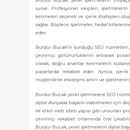
Burdur Bucak, yerel işletmelerin ihtiyaçl
sunar. Profesyonel ekipleri, işletmeler
kelimeleri seçerek ve içerik stratejileri ol
sağlar. Böylece işletmeler, hedef kitlelerin
eder.
Burdur Bucak'ın sunduğu SEO hizmetleri, yer
çevrimiçi görünürlüklerini artırarak potan
olarak, doğru anahtar kelimelerin kullanı
pazarlarda rekabet eder. Ayrıca, içerik
müşterilerle etkileşimi artırır ve işletmenin 
Burdur Bucak yerel işletmelere SEO hizmet
dijital dünyada başarılı olabilmeleri için d
ve etkili web sitesi yapısı gibi unsurları p
çevrimiçi rekabet ortamında öne çıkabilir 
Burdur Bucak, yerel işletmelerin dijital başar