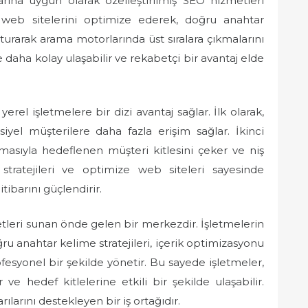
arına uygun olarak özelleştirilmiş SEO hizmetleri
in web sitelerini optimize ederek, doğru anahtar
uşturarak arama motorlarında üst sıralara çıkmalarını
e daha kolay ulaşabilir ve rekabetçi bir avantaj elde
el işletmelere bir dizi avantaj sağlar. İlk olarak,
siyel müşterilere daha fazla erişim sağlar. İkinci
lmasıyla hedeflenen müşteri kitlesini çeker ve niş
 stratejileri ve optimize web siteleri sayesinde
itibarını güçlendirir.
leri sunan önde gelen bir merkezdir. İşletmelerin
oğru anahtar kelime stratejileri, içerik optimizasyonu
rofesyonel bir şekilde yönetir. Bu sayede işletmeler,
ve hedef kitlelerine etkili bir şekilde ulaşabilir.
ılarını destekleyen bir iş ortağıdır.