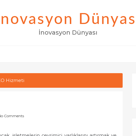
İnovasyon Dünyas
İnovasyon Dünyası
EO Hizmeti
No Comments
ak, işletmelerin çevrimiçi varlıklarını artırmak ve