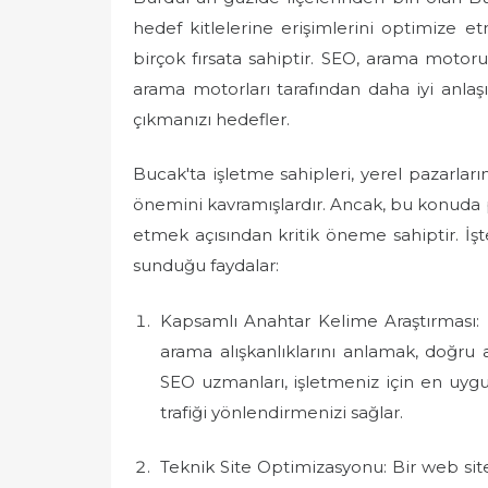
e
hedef kitlelerine erişimlerini optimize e
d
birçok fırsata sahiptir. SEO, arama motor
o
arama motorları tarafından daha iyi anlaşı
n
çıkmanızı hedefler.
Bucak'ta işletme sahipleri, yerel pazarla
önemini kavramışlardır. Ancak, bu konuda 
etmek açısından kritik öneme sahiptir. İ
sunduğu faydalar:
Kapsamlı Anahtar Kelime Araştırması: 
arama alışkanlıklarını anlamak, doğru 
SEO uzmanları, işletmeniz için en uyg
trafiği yönlendirmenizi sağlar.
Teknik Site Optimizasyonu: Bir web site