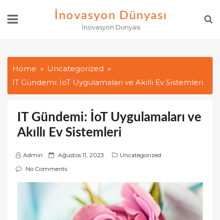
Skip
İnovasyon Dünyası
to
İnovasyon Dünyası
content
Home
Uncategorized
IT Gündemi: İoT Uygulamaları ve Akıllı Ev Sistemleri
IT Gündemi: İoT Uygulamaları ve
Akıllı Ev Sistemleri
P
Admin
Ağustos 11, 2023
Uncategorized
o
No Comments
s
t
e
d