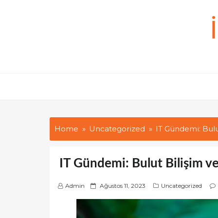
Skip
to
content
Home
Uncategorized
IT Gündemi: Bulu
IT Gündemi: Bulut Bilişim v
P
Admin
Ağustos 11, 2023
Uncategorized
o
s
t