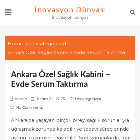
Skip
İnovasyon Dünyası
to
İnovasyon Dünyası
content
Home
Uncategorized
Ankara Özel Sağlık Kabini – Evde Serum Taktırma
Ankara Özel Sağlık Kabini –
Evde Serum Taktırma
P
Admin
Kasım 24, 2023
Uncategorized
o
No Comments
s
Ankara'da yaşayan birçok birey, sağlık sorunlarıyla
t
uğraşmak zorunda kalabilir ve tedavi süreçlerinde
e
d
uygun çözümler arayabilir. Son zamanlarda, bu