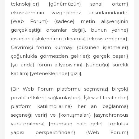
teknolojiler} {günümüzün} sanal ortam}
ekosisteminin vazgeçilmez unsurlarındandır.
{Web Forum} {sadece} metin alışverişinin
gerçekleştiği ortamlar değil}, bunun yerine}
insanları ilişkilendiren {dinamik} {ekosistemlerdir}.
Çevrimiçi forum kurmayı {düşünen işletmeler}
çoğunlukla görmezden gelirler}: gerçek başarı}
{şu anda} forum altyapısının} {sunduğu} sürekli
katılım} {yeteneklerinde} gizli}.
{Bir Web Forum platformu seçmeniz} birçok}
pozitif etkileri} sağlamlaştırır}. İşlevsel tarafından}
platform katılımcılarına} her an bağlanma}
seçeneği verir} ve {konuşmaları} {asynchronous
yürütebilmek} {mümkün hale gelir}. Topluluk
yapısı perspektifinden} {Web Forum}