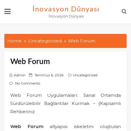
Skip
İnovasyon Dünyası
to
İnovasyon Dünyası
content
Home
Uncategorized
Web Forum
Web Forum
P
Admin
Temmuz 6, 2026
Uncategorized
o
No Comments
s
Web Forum Uygulamaları: Sanal Ortamda
t
Sürdürülebilir Bağlantılar Kurmak – {Kapsamlı
e
d
Rehberiniz
o
n
Web Forum
altyapısı iskeletini oluşturan