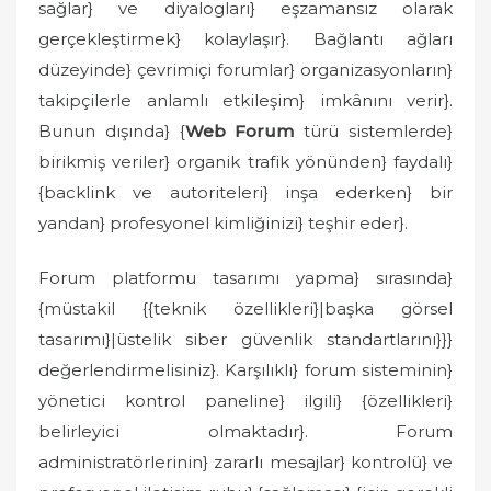
sağlar} ve diyalogları} eşzamansız olarak
gerçekleştirmek} kolaylaşır}. Bağlantı ağları
düzeyinde} çevrimiçi forumlar} organizasyonların}
takipçilerle anlamlı etkileşim} imkânını verir}.
Bunun dışında} {
Web Forum
türü sistemlerde}
birikmiş veriler} organik trafik yönünden} faydalı}
{backlink ve autoriteleri} inşa ederken} bir
yandan} profesyonel kimliğinizi} teşhir eder}.
Forum platformu tasarımı yapma} sırasında}
{müstakil {{teknik özellikleri}|başka görsel
tasarımı}|üstelik siber güvenlik standartlarını}}}
değerlendirmelisiniz}. Karşılıklı} forum sisteminin}
yönetici kontrol paneline} ilgili} {özellikleri}
belirleyici olmaktadır}. Forum
administratörlerinin} zararlı mesajlar} kontrolü} ve