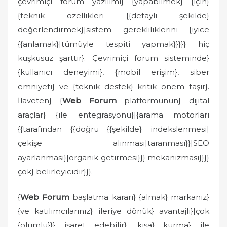
çevrimiçi forum yazılımı} {yapabilmek} {için}
{teknik özellikleri {{detaylı şekilde}
değerlendirmek}|sistem gerekliliklerini {iyice
{{anlamak}|tümüyle tespiti yapmak}}}}} hiç
kuşkusuz şarttır}. Çevrimiçi forum sisteminde}
{kullanıcı deneyimi}, {mobil erişim}, siber
emniyeti} ve {teknik destek} kritik önem taşır}.
İlaveten} {
Web Forum
platformunun} dijital
araçlar} {ile entegrasyonu}|{arama motorları
{{tarafından {{doğru {{şekilde} indekslenmesi|
çekişe alınması|taranması}}|SEO
ayarlanması}|organik getirmesi}}} mekanizması}}}}
çok} belirleyicidir}}}.
{
Web Forum
başlatma kararı} {almak} markanız}
{ve katılımcılarınız} ileriye dönük} avantajlı}|çok
{olumlu}}} işaret edebilir}. kısa} kurma} ile