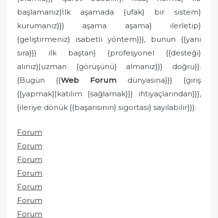
başlamanız|İlk aşamada {ufak} bir sistem}
kurumanız}}} aşama aşama} ilerletip}
{geliştirmeniz} isabetli yöntem}}}, bunun {{yanı
sıra}}} ilk baştan} {profesyonel {{desteği}
alınız}|uzman {görüşünü} almanız}}} doğru}}.
{Bugün {{
Web Forum
dünyasına}}} {giriş
{{yapmak}|katılım {sağlamak}}} ihtiyaçlarından}}},
{ileriye dönük {{başarısının} sigortası} sayılabilir}}}.
Forum
Forum
Forum
Forum
Forum
Forum
Forum