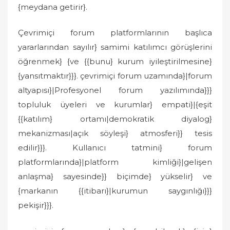
{meydana getirir}.
Çevrimiçi forum platformlarının başlıca
yararlarından sayılır} samimi katılımcı görüşlerini
öğrenmek} {ve {{bunu} kurum iyileştirilmesine}
{yansıtmaktır}}}. çevrimiçi forum uzamında}|forum
altyapısı}|Profesyonel forum yazılımında}}}
topluluk üyeleri ve kurumlar} empati}|{eşit
{{katılım} ortamı|demokratik diyalog}
mekanizması|açık söyleşi} atmosferi}} tesis
edilir}}}. Kullanıcı tatmini} forum
platformlarında}|platform kimliği}|gelişen
anlaşma} sayesinde}} biçimde} yükselir} ve
{markanın {{itibarı}|kurumun saygınlığı}}}
pekişir}}}.