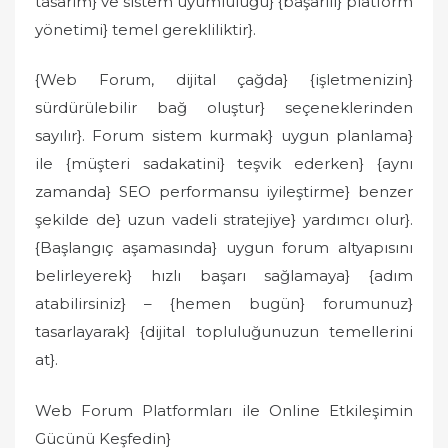
tasarım} ve sistem uyumluluğu} {başarılı} platform
yönetimi} temel gerekliliktir}.
{Web Forum, dijital çağda} {işletmenizin}
sürdürülebilir bağ oluştur} seçeneklerinden
sayılır}. Forum sistem kurmak} uygun planlama}
ile {müşteri sadakatini} teşvik ederken} {aynı
zamanda} SEO performansu iyileştirme} benzer
şekilde de} uzun vadeli stratejiye} yardımcı olur}.
{Başlangıç aşamasında} uygun forum altyapısını
belirleyerek} hızlı başarı sağlamaya} {adım
atabilirsiniz} – {hemen bugün} forumunuz}
tasarlayarak} {dijital topluluğunuzun temellerini
at}.
Web Forum Platformları ile Online Etkileşimin
Gücünü Keşfedin}