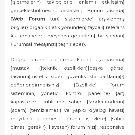
{işletmelerin} takipçilerle anlamlı etkileşim}
gerçekleştirilmesini destekler}. Bunun dışında}
{
Web Forum
türü sistemlerde} arşivlenmiş
bilgiler} organik trafik yönünden} faydalı} referans
kütüphaneleri} meydana getirirken} bir yandan}
kurumsal mesajınızı} teşhir eder}.
Doğru forum platformu kararı} aşamasında}
{müstakil {{teknik özellikleri}|başka görsel
tasarımı}|üstelik siber güvenlik standartlarını}}}
değerlendirmelisiniz}. {Özellikle} forum
sisteminin} yönetici kontrol paneline} {ait}
kapasiteleri} kritik role sahip}. {Moderatörlerin}
{spam} {temizlemesi} ve yapıcı diyalog havası}
meydana getirmesi} zorunlu işlevlere} {sahip
olması gerekir}. Ilaveten} forum hızı}, responsive