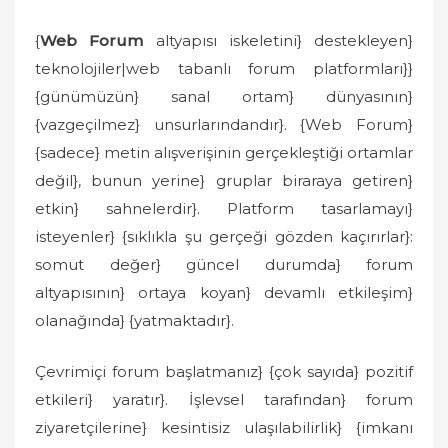
{
Web Forum
altyapısı iskeletini} destekleyen}
teknolojiler|web tabanlı forum platformları}}
{günümüzün} sanal ortam} dünyasının}
{vazgeçilmez} unsurlarındandır}. {Web Forum}
{sadece} metin alışverişinin gerçekleştiği ortamlar
değil}, bunun yerine} gruplar biraraya getiren}
etkin} sahnelerdir}. Platform tasarlamayı}
isteyenler} {sıklıkla şu gerçeği gözden kaçırırlar}:
somut değer} güncel durumda} forum
altyapısının} ortaya koyan} devamlı etkileşim}
olanağında} {yatmaktadır}.
Çevrimiçi forum başlatmanız} {çok sayıda} pozitif
etkileri} yaratır}. İşlevsel tarafından} forum
ziyaretçilerine} kesintisiz ulaşılabilirlik} {imkanı