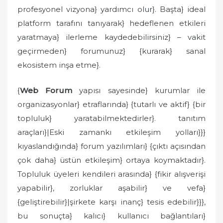
profesyonel vizyona} yardımcı olur}. Başta} ideal
platform tarafını tanıyarak} hedeflenen etkileri
yaratmaya} ilerleme kaydedebilirsiniz} – vakit
geçirmeden} forumunuz} {kurarak} sanal
ekosistem inşa etme}.
{
Web Forum
yapısı sayesinde} kurumlar ile
organizasyonlar} etraflarında} {tutarlı ve aktif} {bir
topluluk} yaratabilmektedirler}. tanıtım
araçları}|Eski zamankı etkileşim yolları}}}
kıyaslandığında} forum yazılımları} {çıktı açısından
çok daha} üstün etkileşim} ortaya koymaktadır}.
Topluluk üyeleri kendileri arasında} {fikir alışverişi
yapabilir}, zorluklar aşabilir} ve vefa}
{geliştirebilir}|şirkete karşı inanç} tesis edebilir}}},
bu sonuçta} kalıcı} kullanıcı bağlantıları}