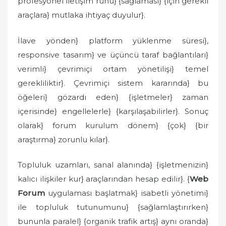
profesyonel iletişim ruhu} {sağlaması} {için gerekli
araçlara} mutlaka ihtiyaç duyulur}.
İlave yönden} platform yüklenme süresi},
responsive tasarım} ve üçüncü taraf bağlantıları}
verimli} çevrimiçi ortam yönetilişi} temel
gerekliliktir}. Çevrimiçi sistem kararında} bu
öğeleri} gözardı eden} {işletmeler} zaman
içerisinde} engellelerle} {karşılaşabilirler}. Sonuç
olarak} forum kurulum dönem} {çok} {bir
araştırma} zorunlu kılar}.
Topluluk uzamları, sanal alanında} {işletmenizin}
kalıcı ilişkiler kur} araçlarından hesap edilir}. {
Web
Forum
uygulaması başlatmak} isabetli yönetimi}
ile topluluk tutunumunu} {sağlamlaştırırken}
bununla paralel} {organik trafik artış} aynı oranda}