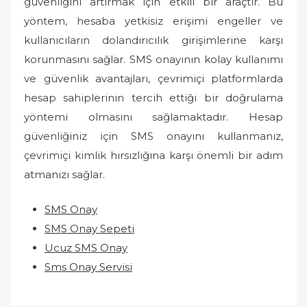
güvenliğini artırmak için etkili bir araçtır. Bu
yöntem, hesaba yetkisiz erişimi engeller ve
kullanıcıların dolandırıcılık girişimlerine karşı
korunmasını sağlar. SMS onayının kolay kullanımı
ve güvenlik avantajları, çevrimiçi platformlarda
hesap sahiplerinin tercih ettiği bir doğrulama
yöntemi olmasını sağlamaktadır. Hesap
güvenliğiniz için SMS onayını kullanmanız,
çevrimiçi kimlik hırsızlığına karşı önemli bir adım
atmanızı sağlar.
SMS Onay
SMS Onay Sepeti
Ucuz SMS Onay
Sms Onay Servisi