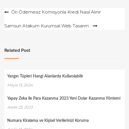
Yazı
Ön Ödemesiz Komisyonla Kredi Nasıl Alınır
gezinmesi
Samsun Atakum Kurumsal Web Tasarım
Related Post
Yangın Tüpleri Hangi Alanlarda Kullanılabilir
Mayıs 13, 2024
Yapay Zeka ile Para Kazanma 2023 Yeni Dolar Kazanma Yöntemi
Aralık 23, 2023
Numara Kiralama ve Kişisel Verilerinizi Koruma