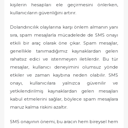
kişilerin hesapları ele geçirmesini önlerken,
kullanıcıların güvenliğini artırır.
Dolandırıcılık olaylarına karşı önlem almanın yanı
sıra, spam mesajlarla mücadelede de SMS onayı
etkili bir araç olarak öne çıkar. Spam mesajlar,
genellikle tanımadığımız kaynaklardan gelen
rahatsız edici ve istenmeyen iletilerdir. Bu tür
mesajlar, kullanıcı deneyimini olumsuz yönde
etkiler ve zaman kaybına neden olabilir. SMS
onayı, kullanıcılara yalnızca güvenilir ve
yetkilendirilmiş kaynaklardan gelen mesajları
kabul etmelerini sağlar, böylece spam mesajlara
maruz kalma riskini azaltır.
SMS onayının önemi, bu aracın hem bireysel hem