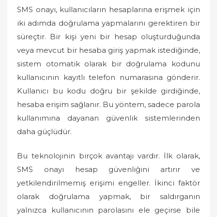
SMS onayı, kullanıcıların hesaplarına erişmek için
iki adımda doğrulama yapmalarını gerektiren bir
süreçtir. Bir kişi yeni bir hesap oluşturduğunda
veya mevcut bir hesaba giriş yapmak istediğinde,
sistem otomatik olarak bir doğrulama kodunu
kullanıcının kayıtlı telefon numarasına gönderir.
Kullanıcı bu kodu doğru bir şekilde girdiğinde,
hesaba erişim sağlanır. Bu yöntem, sadece parola
kullanımına dayanan güvenlik sistemlerinden
daha güçlüdür.
Bu teknolojinin birçok avantajı vardır. İlk olarak,
SMS onayı hesap güvenliğini artırır ve
yetkilendirilmemiş erişimi engeller. İkinci faktör
olarak doğrulama yapmak, bir saldırganın
yalnızca kullanıcının parolasını ele geçirse bile