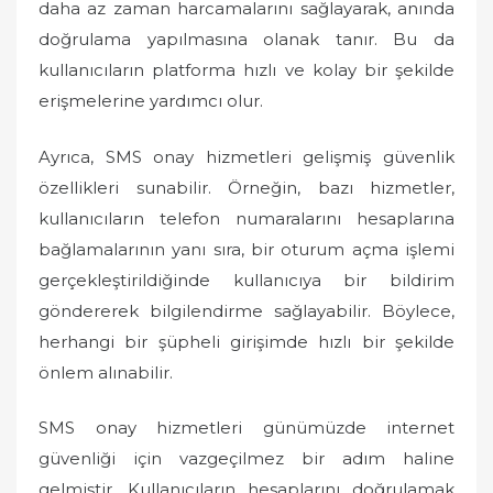
daha az zaman harcamalarını sağlayarak, anında
doğrulama yapılmasına olanak tanır. Bu da
kullanıcıların platforma hızlı ve kolay bir şekilde
erişmelerine yardımcı olur.
Ayrıca, SMS onay hizmetleri gelişmiş güvenlik
özellikleri sunabilir. Örneğin, bazı hizmetler,
kullanıcıların telefon numaralarını hesaplarına
bağlamalarının yanı sıra, bir oturum açma işlemi
gerçekleştirildiğinde kullanıcıya bir bildirim
göndererek bilgilendirme sağlayabilir. Böylece,
herhangi bir şüpheli girişimde hızlı bir şekilde
önlem alınabilir.
SMS onay hizmetleri günümüzde internet
güvenliği için vazgeçilmez bir adım haline
gelmiştir. Kullanıcıların hesaplarını doğrulamak