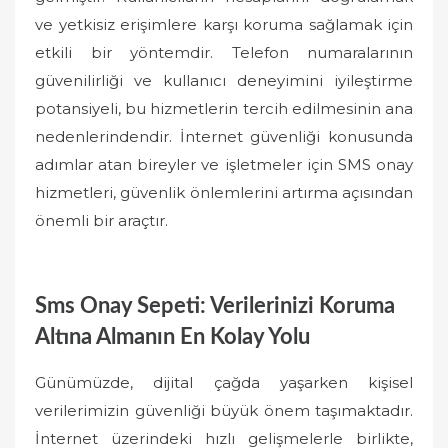
ve yetkisiz erişimlere karşı koruma sağlamak için
etkili bir yöntemdir. Telefon numaralarının
güvenilirliği ve kullanıcı deneyimini iyileştirme
potansiyeli, bu hizmetlerin tercih edilmesinin ana
nedenlerindendir. İnternet güvenliği konusunda
adımlar atan bireyler ve işletmeler için SMS onay
hizmetleri, güvenlik önlemlerini artırma açısından
önemli bir araçtır.
Sms Onay Sepeti: Verilerinizi Koruma
Altına Almanın En Kolay Yolu
Günümüzde, dijital çağda yaşarken kişisel
verilerimizin güvenliği büyük önem taşımaktadır.
İnternet üzerindeki hızlı gelişmelerle birlikte,