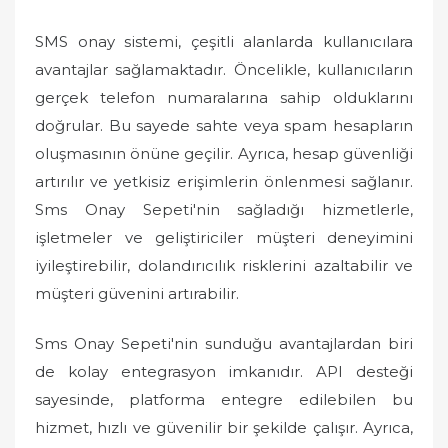
SMS onay sistemi, çeşitli alanlarda kullanıcılara
avantajlar sağlamaktadır. Öncelikle, kullanıcıların
gerçek telefon numaralarına sahip olduklarını
doğrular. Bu sayede sahte veya spam hesapların
oluşmasının önüne geçilir. Ayrıca, hesap güvenliği
artırılır ve yetkisiz erişimlerin önlenmesi sağlanır.
Sms Onay Sepeti'nin sağladığı hizmetlerle,
işletmeler ve geliştiriciler müşteri deneyimini
iyileştirebilir, dolandırıcılık risklerini azaltabilir ve
müşteri güvenini artırabilir.
Sms Onay Sepeti'nin sunduğu avantajlardan biri
de kolay entegrasyon imkanıdır. API desteği
sayesinde, platforma entegre edilebilen bu
hizmet, hızlı ve güvenilir bir şekilde çalışır. Ayrıca,