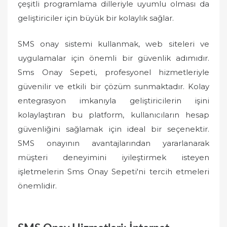
çeşitli programlama dilleriyle uyumlu olması da
geliştiriciler için büyük bir kolaylık sağlar.
SMS onay sistemi kullanmak, web siteleri ve
uygulamalar için önemli bir güvenlik adımıdır.
Sms Onay Sepeti, profesyonel hizmetleriyle
güvenilir ve etkili bir çözüm sunmaktadır. Kolay
entegrasyon imkanıyla geliştiricilerin işini
kolaylaştıran bu platform, kullanıcıların hesap
güvenliğini sağlamak için ideal bir seçenektir.
SMS onayının avantajlarından yararlanarak
müşteri deneyimini iyileştirmek isteyen
işletmelerin Sms Onay Sepeti'ni tercih etmeleri
önemlidir.