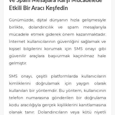
ve Spam Mesajlara Karşı Mücadelede
Etkili Bir Aracı Keşfedin
Günümüzde, dijital dünyanın hızla gelişmesiyle
birlikte, dolandırıcılık ve spam mesajlarıyla
mücadele etmek giderek önem kazanmaktadır.
İnternet kullanıcılarının güvenliğini sağlamak ve
kişisel bilgilerini korumak için SMS onayı gibi
güvenilir araçlara başvurmak kaçınılmaz hale
gelmiştir.
SMS onayı, çeşitli platformlarda kullanıcıların
kimliklerini doğrulamak için yaygın olarak
kullanılan bir yöntemdir. Bu yöntem, kullanıcının
telefon numarasına gönderilen bir doğrulama
kodu aracılığıyla gerçek kişiliklerini kanıtlamasına
olanak tanır. Dolandırıcıların veya kötü niyetli