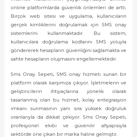
n
online platformlarda güvenlik önlemleri de arttı.
Birçok web sitesi ve uygulama, kullanıcıların
gerçek kimliklerini doğrulamak için SMS onay
sistemlerini kullanmaktadır. Bu sistem,
kullanıcılara doğrulama kodlarını SMS yoluyla
göndererek hesapların güvenliğini sağlamakta ve
sahte hesapların oluşmasını engellemektedir.
Sms Onay Sepeti, SMS onay hizmeti sunan bir
platform olarak karşımıza çıkıyor. İşletmelerin ve
geliştiricilerin ihtiyaçlarına yönelik olarak
tasarlanmış olan bu hizmet, kolay entegrasyon
imkanı sunmasının yanı sıra yüksek doğruluk
oranlarıyla da dikkat çekiyor. Sms Onay Sepeti,
profesyonel ekibi ve güvenilir altyapısıyla
sektörde öne çıkan bir marka haline gelmiştir.