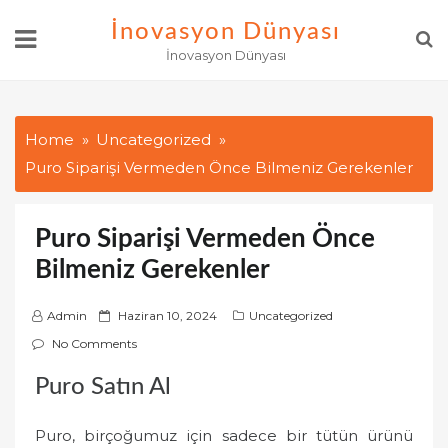
Skip
İnovasyon Dünyası
to
İnovasyon Dünyası
content
Home
Uncategorized
Puro Siparişi Vermeden Önce Bilmeniz Gerekenler
Puro Siparişi Vermeden Önce
Bilmeniz Gerekenler
P
Admin
Haziran 10, 2024
Uncategorized
o
No Comments
s
Puro Satın Al
t
e
Puro, birçoğumuz için sadece bir tütün ürünü
d