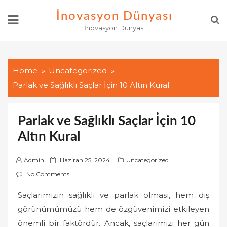
Skip
İnovasyon Dünyası
to
İnovasyon Dünyası
content
Home
Uncategorized
Parlak ve Sağlıklı Saçlar İçin 10 Altın Kural
Parlak ve Sağlıklı Saçlar İçin 10
Altın Kural
P
Admin
Haziran 25, 2024
Uncategorized
o
No Comments
s
Saçlarımızın sağlıklı ve parlak olması, hem dış
t
görünümümüzü hem de özgüvenimizi etkileyen
e
d
önemli bir faktördür. Ancak, saçlarımızı her gün