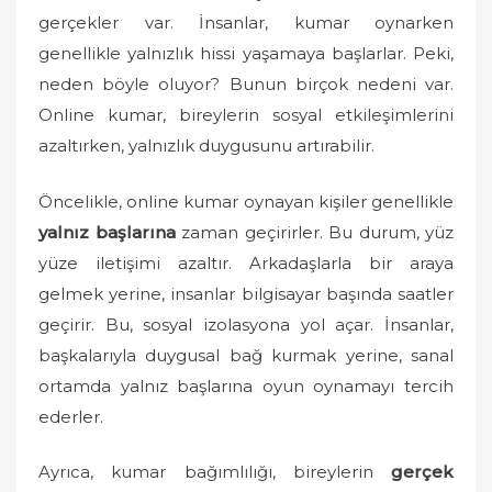
o
gerçekler var. İnsanlar, kumar oynarken
n
genellikle yalnızlık hissi yaşamaya başlarlar. Peki,
neden böyle oluyor? Bunun birçok nedeni var.
Online kumar, bireylerin sosyal etkileşimlerini
azaltırken, yalnızlık duygusunu artırabilir.
Öncelikle, online kumar oynayan kişiler genellikle
yalnız başlarına
zaman geçirirler. Bu durum, yüz
yüze iletişimi azaltır. Arkadaşlarla bir araya
gelmek yerine, insanlar bilgisayar başında saatler
geçirir. Bu, sosyal izolasyona yol açar. İnsanlar,
başkalarıyla duygusal bağ kurmak yerine, sanal
ortamda yalnız başlarına oyun oynamayı tercih
ederler.
Ayrıca, kumar bağımlılığı, bireylerin
gerçek