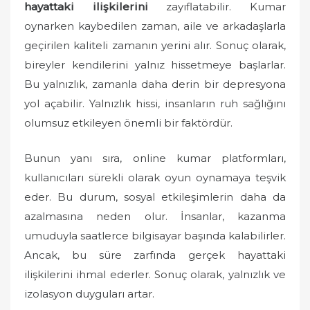
hayattaki ilişkilerini
zayıflatabilir. Kumar
oynarken kaybedilen zaman, aile ve arkadaşlarla
geçirilen kaliteli zamanın yerini alır. Sonuç olarak,
bireyler kendilerini yalnız hissetmeye başlarlar.
Bu yalnızlık, zamanla daha derin bir depresyona
yol açabilir. Yalnızlık hissi, insanların ruh sağlığını
olumsuz etkileyen önemli bir faktördür.
Bunun yanı sıra, online kumar platformları,
kullanıcıları sürekli olarak oyun oynamaya teşvik
eder. Bu durum, sosyal etkileşimlerin daha da
azalmasına neden olur. İnsanlar, kazanma
umuduyla saatlerce bilgisayar başında kalabilirler.
Ancak, bu süre zarfında gerçek hayattaki
ilişkilerini ihmal ederler. Sonuç olarak, yalnızlık ve
izolasyon duyguları artar.