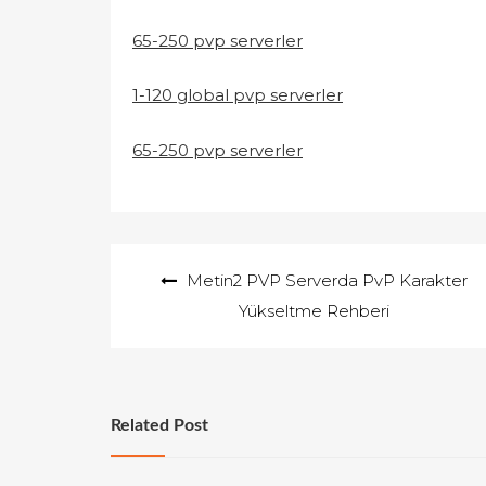
65-250 pvp serverler
1-120 global pvp serverler
65-250 pvp serverler
Yazı
Metin2 PVP Serverda PvP Karakter
gezinmesi
Yükseltme Rehberi
Related Post