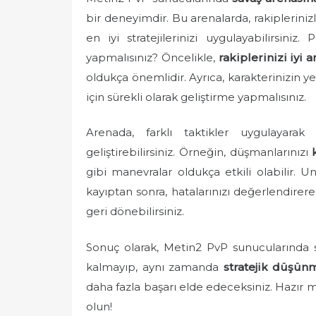
e
bir deneyimdir. Bu arenalarda, rakipleriniz
d
en iyi stratejilerinizi uygulayabilirsiniz
o
yapmalısınız? Öncelikle,
rakiplerinizi iyi 
n
oldukça önemlidir. Ayrıca, karakterinizin 
için sürekli olarak geliştirme yapmalısınız.
Arenada, farklı taktikler uygulayarak r
geliştirebilirsiniz. Örneğin, düşmanlarınızı
gibi manevralar oldukça etkili olabilir. U
kayıptan sonra, hatalarınızı değerlendirer
geri dönebilirsiniz.
Sonuç olarak, Metin2 PvP sunucularında 
kalmayıp, aynı zamanda
stratejik düşün
daha fazla başarı elde edeceksiniz. Hazır m
olun!