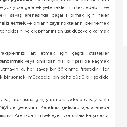
le yüz yüze gelerek yeteneklerinizi test edebilir ve
. Peki, savaş arenasında başarılı olmak için neler
analiz etmek
ve onların zayıf noktalarını belirlemek
yeteneklerini ve ekipmanını en üst düzeye çıkarmak
akiplerinizi alt etmek için çeşitli stratejiler
kandırmak
veya onlardan hızlı bir şekilde kaçmak
nutmayın ki, her savaş bir öğrenme fırsatıdır. Her
ek bir sonraki mücadele için daha güçlü bir şekilde
savaş arenasına giriş yapmak, sadece savaşmakla
meyi
de gerektirir. Kendinizi geliştirdikçe, arenada
ısınız? Arenada sizi bekleyen zorluklara karşı cesur