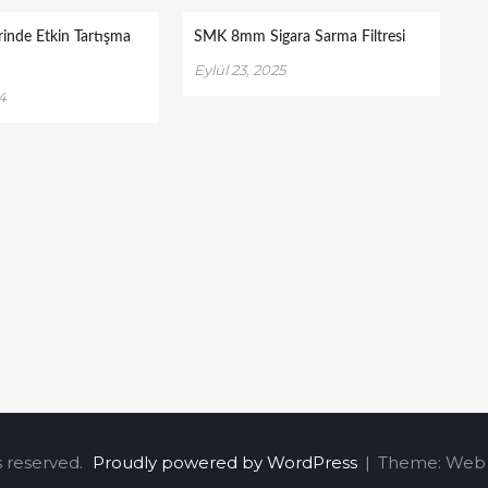
rinde Etkin Tartışma
SMK 8mm Sigara Sarma Filtresi
Eylül 23, 2025
4
s reserved.
Proudly powered by WordPress
|
Theme: Web