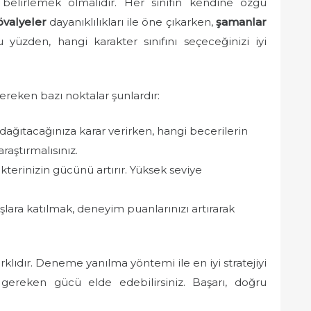
u belirlemek olmalıdır. Her sınıfın kendine özgü
övalyeler
dayanıklılıkları ile öne çıkarken,
şamanlar
u yüzden, hangi karakter sınıfını seçeceğinizi iyi
gereken bazı noktalar şunlardır:
 dağıtacağınıza karar verirken, hangi becerilerin
raştırmalısınız.
erinizin gücünü artırır. Yüksek seviye
şlara katılmak, deneyim puanlarınızı artırarak
klıdır. Deneme yanılma yöntemi ile en iyi stratejiyi
n gereken gücü elde edebilirsiniz. Başarı, doğru