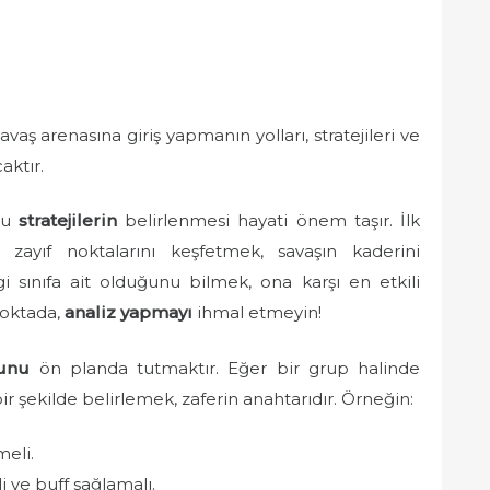
ş arenasına giriş yapmanın yolları, stratejileri ve
aktır.
ğru
stratejilerin
belirlenmesi hayati önem taşır. İlk
n zayıf noktalarını keşfetmek, savaşın kaderini
gi sınıfa ait olduğunu bilmek, ona karşı en etkili
noktada,
analiz yapmayı
ihmal etmeyin!
unu
ön planda tutmaktır. Eğer bir grup halinde
r şekilde belirlemek, zaferin anahtarıdır. Örneğin:
meli.
li ve buff sağlamalı.