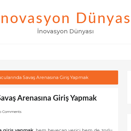
İnovasyon Dünyas
İnovasyon Dünyası
cularında Savaş Arenasına Giriş Yapmak
avaş Arenasına Giriş Yapmak
o Comments
a giriş yapmak
, hem heyecan verici hem de zorlu