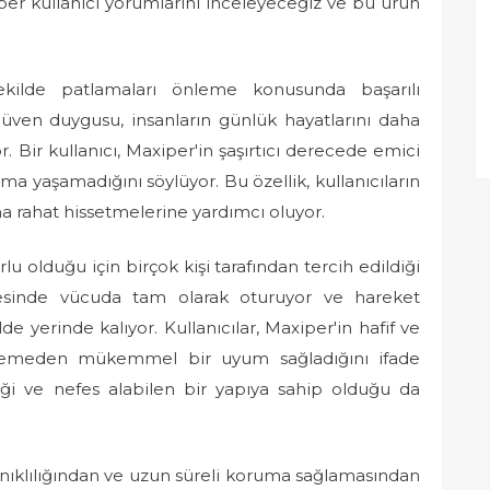
per kullanıcı yorumlarını inceleyeceğiz ve bu ürün
 şekilde patlamaları önleme konusunda başarılı
 güven duygusu, insanların günlük hayatlarını daha
r. Bir kullanıcı, Maxiper'in şaşırtıcı derecede emici
ma yaşamadığını söylüyor. Bu özellik, kullanıcıların
aha rahat hissetmelerine yardımcı oluyor.
lu olduğu için birçok kişi tarafından tercih edildiği
yesinde vücuda tam olarak oturuyor ve hareket
e yerinde kalıyor. Kullanıcılar, Maxiper'in hafif ve
gellemeden mükemmel bir uyum sağladığını ifade
diği ve nefes alabilen bir yapıya sahip olduğu da
anıklılığından ve uzun süreli koruma sağlamasından