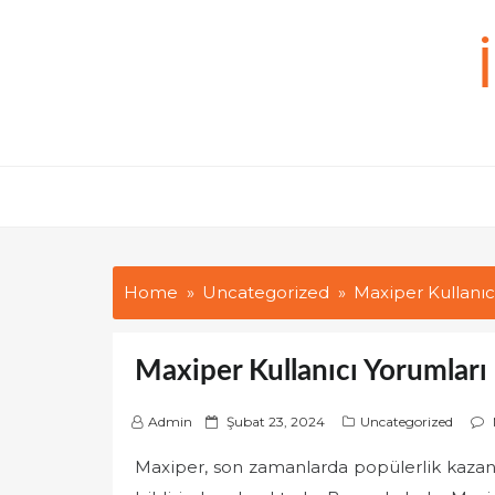
Skip
to
content
Home
Uncategorized
Maxiper Kullanıc
Maxiper Kullanıcı Yorumları
P
Admin
Şubat 23, 2024
Uncategorized
o
Maxiper, son zamanlarda popülerlik kazana
s
t