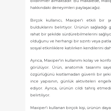
bildirimler almaktadır. Bu makalede, Maxi
e
hakkındaki deneyimleri paylaşacağız.
d
o
Birçok kullanıcı, Maxiper'i etkili bir
n
bulduklarını belirtiyor. Ürünün sağladığı
rahat bir şekilde sürdürebilmelerini sağlıyo
olduğunu ve herhangi bir sızıntı veya patla
sosyal etkinliklere katılırken kendilerini d
Ayrıca, Maxiper'in kullanımı kolay ve konfor
görülüyor. Ürün, anatomik tasarımı sa
özgürlüğünü kısıtlamadan güvenli bir şekild
ince yapısının, günlük aktiviteleri en
ediyor. Ayrıca, ürünün cildi tahriş etme
belirtiliyor.
Maxiper'i kullanan birçok kişi, ürünün day