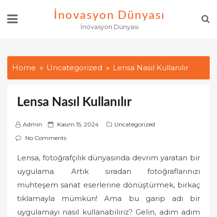
Skip
İnovasyon Dünyası
to
İnovasyon Dünyası
content
Home
Uncategorized
Lensa Nasıl Kullanılır
Lensa Nasıl Kullanılır
P
Admin
Kasım 15, 2024
Uncategorized
o
No Comments
s
Lensa, fotoğrafçılık dünyasında devrim yaratan bir
t
uygulama. Artık sıradan fotoğraflarınızı
e
d
muhteşem sanat eserlerine dönüştürmek, birkaç
o
tıklamayla mümkün! Ama bu garip adı bir
n
uygulamayı nasıl kullanabiliriz? Gelin, adım adım