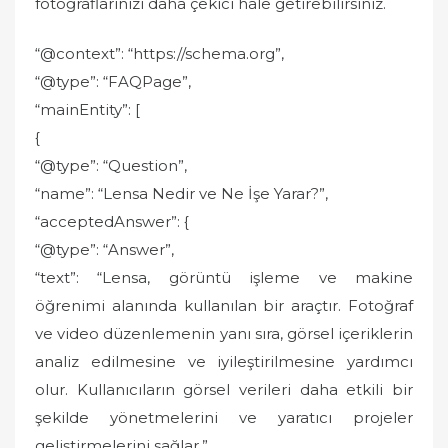
fotoğraflarınızı daha çekici hale getirebilirsiniz.
“@context”: “https://schema.org”,
“@type”: “FAQPage”,
“mainEntity”: [
{
“@type”: “Question”,
“name”: “Lensa Nedir ve Ne İşe Yarar?”,
“acceptedAnswer”: {
“@type”: “Answer”,
“text”: “Lensa, görüntü işleme ve makine
öğrenimi alanında kullanılan bir araçtır. Fotoğraf
ve video düzenlemenin yanı sıra, görsel içeriklerin
analiz edilmesine ve iyileştirilmesine yardımcı
olur. Kullanıcıların görsel verileri daha etkili bir
şekilde yönetmelerini ve yaratıcı projeler
geliştirmelerini sağlar.”