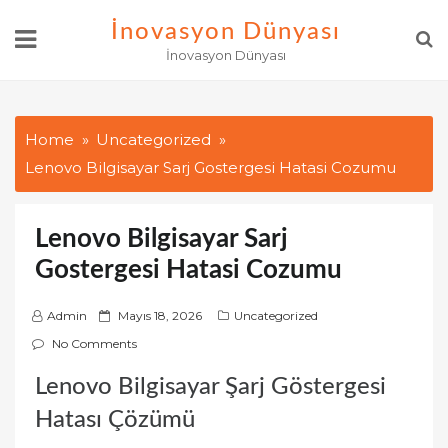
Skip
İnovasyon Dünyası
to
İnovasyon Dünyası
content
Home
Uncategorized
Lenovo Bilgisayar Sarj Gostergesi Hatasi Cozumu
Lenovo Bilgisayar Sarj
Gostergesi Hatasi Cozumu
P
Admin
Mayıs 18, 2026
Uncategorized
o
No Comments
s
Lenovo Bilgisayar Şarj Göstergesi
t
e
Hatası Çözümü
d