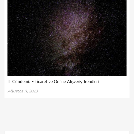
IT Gündemi: E-ticaret ve Online Alışveriş Trendleri
Ağustos 11, 2023