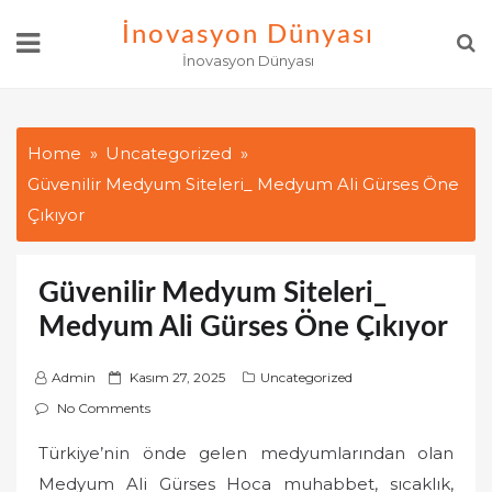
Skip
İnovasyon Dünyası
to
İnovasyon Dünyası
content
Home
Uncategorized
Güvenilir Medyum Siteleri_ Medyum Ali Gürses Öne
Çıkıyor
Güvenilir Medyum Siteleri_
Medyum Ali Gürses Öne Çıkıyor
P
Admin
Kasım 27, 2025
Uncategorized
o
No Comments
s
Türkiye’nin önde gelen medyumlarından olan
t
Medyum Ali Gürses Hoca muhabbet, sıcaklık,
e