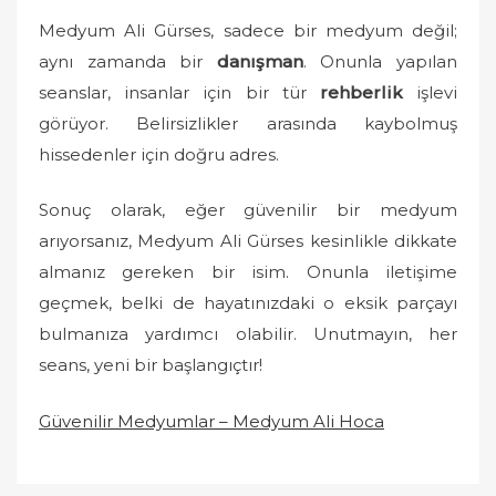
Medyum Ali Gürses, sadece bir medyum değil;
aynı zamanda bir
danışman
. Onunla yapılan
seanslar, insanlar için bir tür
rehberlik
işlevi
görüyor. Belirsizlikler arasında kaybolmuş
hissedenler için doğru adres.
Sonuç olarak, eğer güvenilir bir medyum
arıyorsanız, Medyum Ali Gürses kesinlikle dikkate
almanız gereken bir isim. Onunla iletişime
geçmek, belki de hayatınızdaki o eksik parçayı
bulmanıza yardımcı olabilir. Unutmayın, her
seans, yeni bir başlangıçtır!
Güvenilir Medyumlar – Medyum Ali Hoca