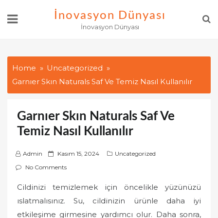
Skip
İnovasyon Dünyası
to
İnovasyon Dünyası
content
Home
Uncategorized
Garnıer Skın Naturals Saf Ve Temiz Nasıl Kullanılır
Garnıer Skın Naturals Saf Ve
Temiz Nasıl Kullanılır
P
Admin
Kasım 15, 2024
Uncategorized
o
No Comments
s
Cildinizi temizlemek için öncelikle yüzünüzü
t
ıslatmalısınız. Su, cildinizin ürünle daha iyi
e
d
etkileşime girmesine yardımcı olur. Daha sonra,