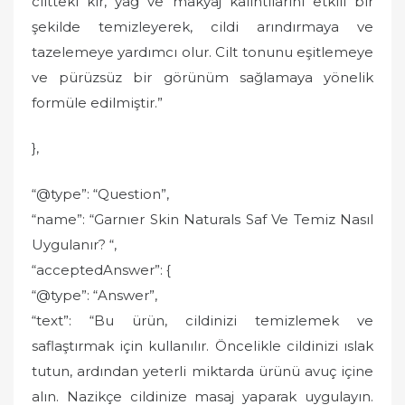
ciltteki kir, yağ ve makyaj kalıntılarını etkili bir
şekilde temizleyerek, cildi arındırmaya ve
tazelemeye yardımcı olur. Cilt tonunu eşitlemeye
ve pürüzsüz bir görünüm sağlamaya yönelik
formüle edilmiştir.”
},
“@type”: “Question”,
“name”: “Garnıer Skin Naturals Saf Ve Temiz Nasıl
Uygulanır? “,
“acceptedAnswer”: {
“@type”: “Answer”,
“text”: “Bu ürün, cildinizi temizlemek ve
saflaştırmak için kullanılır. Öncelikle cildinizi ıslak
tutun, ardından yeterli miktarda ürünü avuç içine
alın. Nazikçe cildinize masaj yaparak uygulayın.