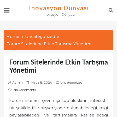
Skip
İnovasyon Dünyası
to
İnovasyon Dünyası
content
Home
Uncategorized
Forum Sitelerinde Etkin Tartışma Yönetimi
Forum Sitelerinde Etkin Tartışma
Yönetimi
P
Admin
Mayıs 8, 2024
Uncategorized
o
No Comments
s
Forum siteleri, çevrimiçi toplulukların interaktif
t
bir şekilde fikir alışverişinde bulunabileceği, bilgi
e
d
paylaşabileceği ve tartışmalara katılabileceği