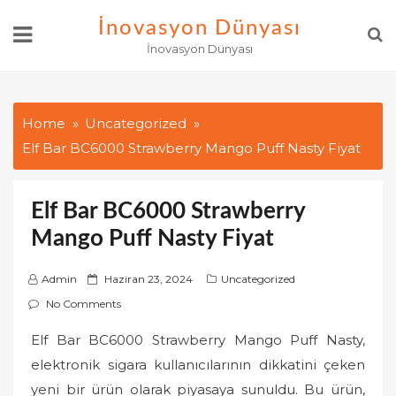
Skip
İnovasyon Dünyası
to
İnovasyon Dünyası
content
Home
Uncategorized
Elf Bar BC6000 Strawberry Mango Puff Nasty Fiyat
Elf Bar BC6000 Strawberry
Mango Puff Nasty Fiyat
P
Admin
Haziran 23, 2024
Uncategorized
o
No Comments
s
Elf Bar BC6000 Strawberry Mango Puff Nasty,
t
elektronik sigara kullanıcılarının dikkatini çeken
e
d
yeni bir ürün olarak piyasaya sunuldu. Bu ürün,