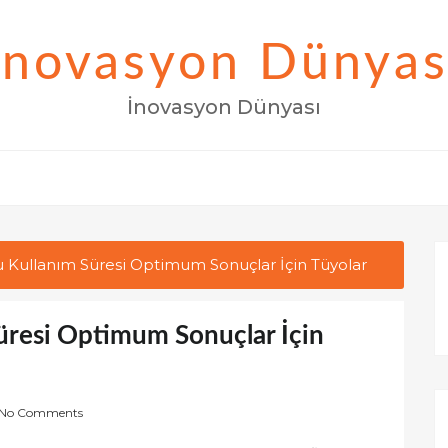
İnovasyon Dünyas
İnovasyon Dünyası
ullanım Süresi Optimum Sonuçlar İçin Tüyolar
resi Optimum Sonuçlar İçin
No Comments