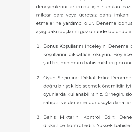
deneyimlerini artırmak için sunulan cazip 
miktar para veya ücretsiz bahis imkanı 
etmelerine yardımcı olur. Deneme bonusu
aşağıdaki ipuçlarını göz önünde bulundurabi
Bonus Koşullarını İnceleyin: Deneme 
koşullarını dikkatlice okuyun. Böylece
şartları, minimum bahis miktarı gibi öne
Oyun Seçimine Dikkat Edin: Deneme b
doğru bir şekilde seçmek önemlidir. İyi 
oyunlarda kullanabilirsiniz. Örneğin, s
sahiptir ve deneme bonusuyla daha fazla
Bahis Miktarını Kontrol Edin: Den
dikkatlice kontrol edin. Yüksek bahisle