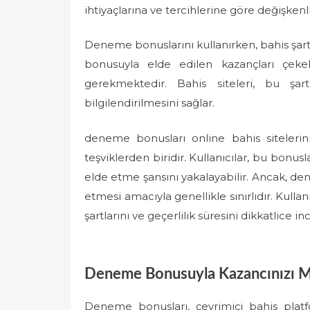
ihtiyaçlarına ve tercihlerine göre değişkenli
Deneme bonuslarını kullanırken, bahis şar
bonusuyla elde edilen kazançları çekeb
gerekmektedir. Bahis siteleri, bu şartl
bilgilendirilmesini sağlar.
deneme bonusları online bahis sitelerin
teşviklerden biridir. Kullanıcılar, bu bonu
elde etme şansını yakalayabilir. Ancak, den
etmesi amacıyla genellikle sınırlıdır. Ku
şartlarını ve geçerlilik süresini dikkatlice in
Deneme Bonusuyla Kazancınızı Ma
Deneme bonusları, çevrimiçi bahis platf