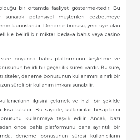
olduğu bir ortamda faaliyet göstermektedir. Bu
ler sunarak potansiyel müşterileri cezbetmeye
eneme bonuslarıdır. Deneme bonusu, yeni üye olan
ellikle belirli bir miktar bedava bahis veya casino
r süre boyunca bahis platformunu keşfetme ve
unun belirli bir geçerlilik süresi vardır. Bu süre,
Bazı siteler, deneme bonusunun kullanımını sınırlı bir
uzun süreli bir kullanım imkanı sunabilir.
llanıcıların ilgisini çekmek ve hızlı bir şekilde
ısa tutulur. Bu sayede, kullanıcılar hesaplarını
usunu kullanmaya teşvik edilir. Ancak, bazı
adan önce bahis platformunu daha ayrıntılı bir
umda, deneme bonusunun süresi kullanıcıların