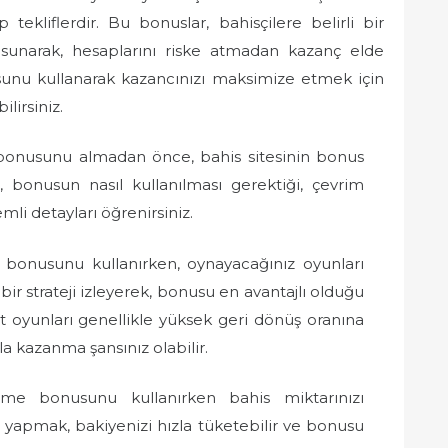
tekliflerdir. Bu bonuslar, bahisçilere belirli bir
sunarak, hesaplarını riske atmadan kazanç elde
nu kullanarak kazancınızı maksimize etmek için
lirsiniz.
bonusunu almadan önce, bahis sitesinin bonus
, bonusun nasıl kullanılması gerektiği, çevrim
mli detayları öğrenirsiniz.
onusunu kullanırken, oynayacağınız oyunları
bir strateji izleyerek, bonusu en avantajlı olduğu
lot oyunları genellikle yüksek geri dönüş oranına
 kazanma şansınız olabilir.
eme bonusunu kullanırken bahis miktarınızı
r yapmak, bakiyenizi hızla tüketebilir ve bonusu