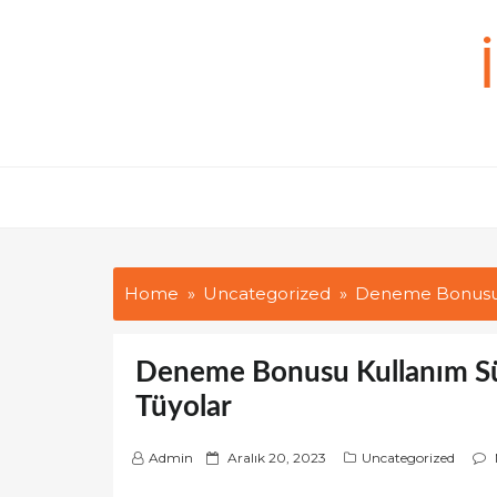
Skip
to
content
Home
Uncategorized
Deneme Bonusu K
Deneme Bonusu Kullanım Sü
Tüyolar
P
Admin
Aralık 20, 2023
Uncategorized
o