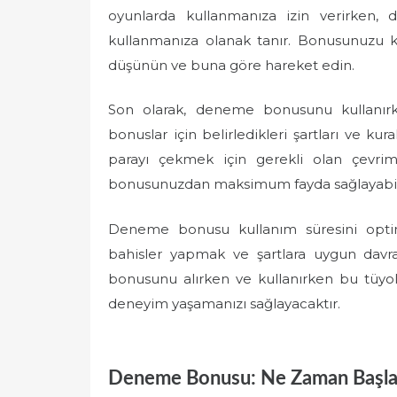
oyunlarda kullanmanıza izin verirken, 
kullanmanıza olanak tanır. Bonusunuzu k
düşünün ve buna göre hareket edin.
Son olarak, deneme bonusunu kullanırken
bonuslar için belirledikleri şartları ve ku
parayı çekmek için gerekli olan çevrim
bonusunuzdan maksimum fayda sağlayabilir 
Deneme bonusu kullanım süresini optim
bahisler yapmak ve şartlara uygun dav
bonusunu alırken ve kullanırken bu tüyo
deneyim yaşamanızı sağlayacaktır.
Deneme Bonusu: Ne Zaman Başla