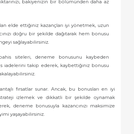
ktarınızı, bakiyenizin bir bölümünden daha az
 elde ettiğiniz kazançları iyi yönetmek, uzun
ncınızı doğru bir şekilde dağıtarak hem bonusu
eyi sağlayabilirsiniz.
 bahis siteleri, deneme bonusunu kaybeden
nus iadelerini takip ederek, kaybettiğiniz bonusu
kalayabilirsiniz.
tajlı fırsatlar sunar. Ancak, bu bonusları en iyi
strateji izlemek ve dikkatli bir şekilde oynamak
ederek, deneme bonusuyla kazancınızı maksimize
yimi yaşayabilirsiniz.