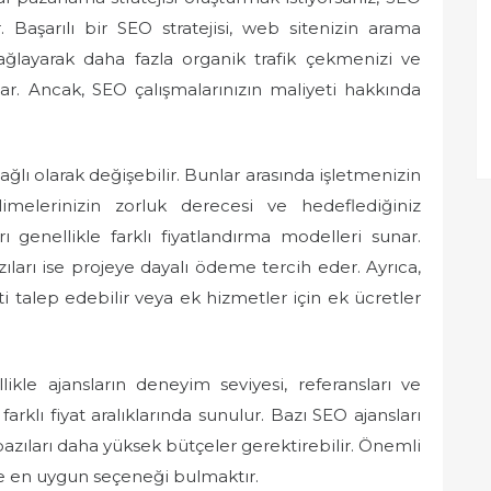
 Başarılı bir SEO stratejisi, web sitenizin arama
sağlayarak daha fazla organik trafik çekmenizi ve
lar. Ancak, SEO çalışmalarınızın maliyeti hakkında
bağlı olarak değişebilir. Bunlar arasında işletmenizin
limelerinizin zorluk derecesi ve hedeflediğiniz
ı genellikle farklı fiyatlandırma modelleri sunar.
bazıları ise projeye dayalı ödeme tercih eder. Ayrıca,
i talep edebilir veya ek hizmetler için ek ücretler
ikle ajansların deneyim seviyesi, referansları ve
farklı fiyat aralıklarında sunulur. Bazı SEO ajansları
bazıları daha yüksek bütçeler gerektirebilir. Önemli
ize en uygun seçeneği bulmaktır.