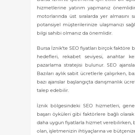
e
hizmetlerine yatırım yapmanız önemlidir.
d
motorlarında üst sıralarda yer almasını 
o
potansiyel müşterilerinize ulaşmanızı sağ
n
bilgi sahibi olmanız da önemlidir.
Bursa İznik'te SEO fiyatları birçok faktöre 
hedefleri, rekabet seviyesi, anahtar ke
pazarlama stratejisi bulunur. SEO ajanslar
Bazıları aylık sabit ücretlerle çalışırken, 
bazı ajanslar başlangıçta danışmanlık ücret
talep edebilir.
İznik bölgesindeki SEO hizmetleri, genell
başarı öyküleri gibi faktörlere bağlı olarak 
daha uygun fiyatlarla hizmet verebilirken, 
olan, işletmenizin ihtiyaçlarına ve bütçen