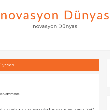
İnovasyon Dünyas
İnovasyon Dünyası
iyatları
No Comments
ital pazarlama stratejisi oluşturmak istiyorsanız, SEO