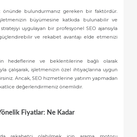
göz önünde bulundurmanız gereken bir faktördür.
işletmenizin büyümesine katkıda bulunabilir ve
u stratejiyi uygulayan bir profesyonel SEO ajansıyla
 güçlendirebilir ve rekabet avantajı elde etmenizi
zin hedeflerine ve beklentilerine bağlı olarak
la çalışarak, işletmenizin özel ihtiyaçlarına uygun
bilirsiniz. Ancak, SEO hizmetlerine yatırım yapmadan
kkatlice değerlendirmeniz önemlidir.
önelik Fiyatlar: Ne Kadar
zarda rekabetçi olabilmek için arama motoru