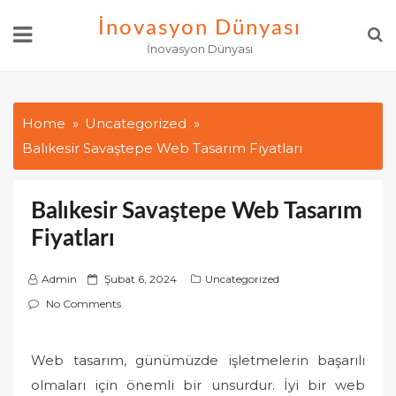
Skip
İnovasyon Dünyası
to
İnovasyon Dünyası
content
Home
Uncategorized
Balıkesir Savaştepe Web Tasarım Fiyatları
Balıkesir Savaştepe Web Tasarım
Fiyatları
P
Admin
Şubat 6, 2024
Uncategorized
o
No Comments
s
t
Web tasarım, günümüzde işletmelerin başarılı
e
olmaları için önemli bir unsurdur. İyi bir web
d