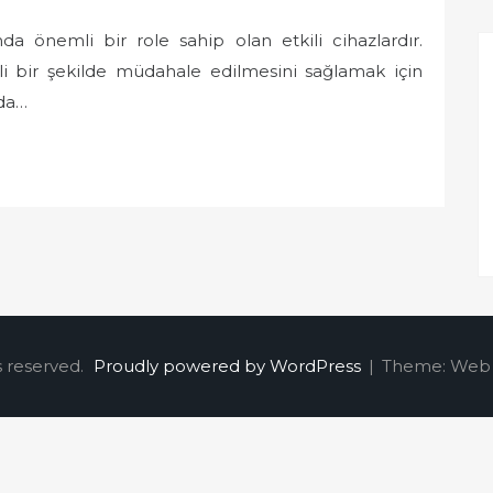
da önemli bir role sahip olan etkili cihazlardır.
kili bir şekilde müdahale edilmesini sağlamak için
rda…
s reserved.
Proudly powered by WordPress
|
Theme: Web