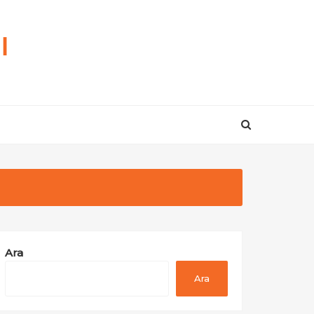
ı
Ara
Ara