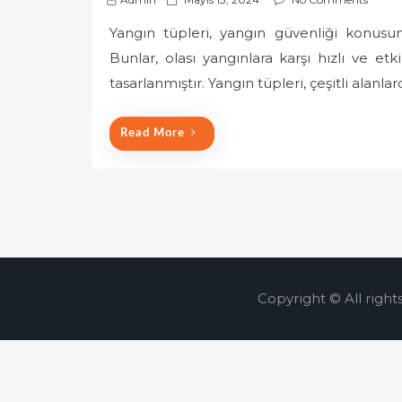
o
Yangın tüpleri, yangın güvenliği konusun
s
Bunlar, olası yangınlara karşı hızlı ve et
t
e
tasarlanmıştır. Yangın tüpleri, çeşitli alanla
d
o
Read More
n
Copyright © All right