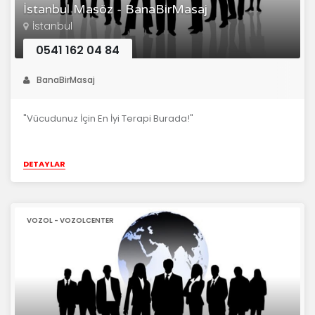
İstanbul Masöz - BanaBirMasaj
İstanbul
0541 162 04 84
BanaBirMasaj
"Vücudunuz İçin En İyi Terapi Burada!"
DETAYLAR
VOZOL - VOZOLCENTER