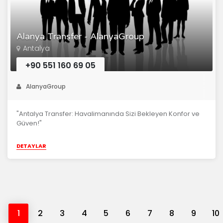
Alanya Transfer - AlanyaGroup
Antalya
+90 551 160 69 05
AlanyaGroup
"Antalya Transfer: Havalimanında Sizi Bekleyen Konfor ve
Güven!"
DETAYLAR
1
2
3
4
5
6
7
8
9
10