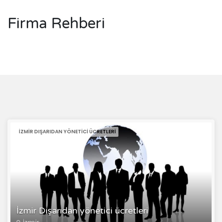
Firma Rehberi
İZMIR DIŞARIDAN YÖNETICI ÜCRETLERI
İzmir Dışarıdan yönetici ücretleri