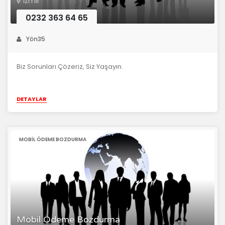
İzmir
0232 363 64 65
Yön35
Biz Sorunları Çözeriz, Siz Yaşayın.
DETAYLAR
MOBIL ÖDEME BOZDURMA
Mobil Ödeme Bozdurma