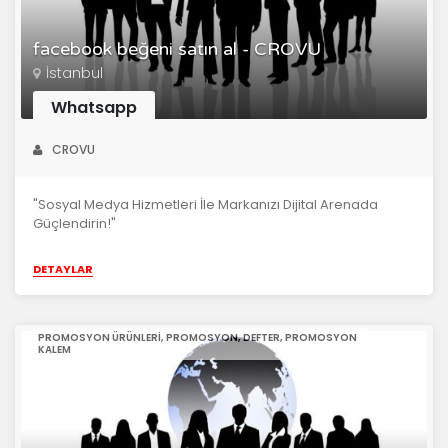
facebook beğeni satın al - CROVU
İstanbul
Whatsapp
CROVU
"Sosyal Medya Hizmetleri İle Markanızı Dijital Arenada
Güçlendirin!"
DETAYLAR
PROMOSYON ÜRÜNLERI, PROMOSYON, DEFTER, PROMOSYON
KALEM